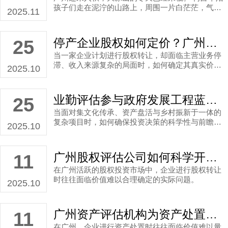
孩子们走在泥泞的山路上，周围一片白茫茫，气温
2025.11
降到了零度，迎面的风吹的脸生疼。
停产企业股权如何定价？广州股权评估公司提供科学评估服务！
25
当一家企业计划进行股权转让，却面临主营业务停
滞、收入来源复杂的局面时，如何确定其真实价
2025.10
值？这不仅需要专业的企业股权转让评估，更需要
一家深谙本地市场的广州股权评估公司提供权威的
股权转让评估报告。近期，业勤评估凭借其专业实
业勤评估参与政府发展工程蓝图搭建，多维度评估项目可行性！
25
力，成功为广州某实业有限公司的股权转让项目提
当面对集文化传承、资产盘活与乡村振新于一体的
供了评估服务。
复杂项目时，如何确保投资决策的科学性与前瞻
2025.10
性？一份严谨的可行性研究报告正是解开这道难题
的关键钥匙。在广州市白云区近期重点推进的某发
展工程项目中，业勤评估作为专业的广州项目评估
广州股权评估公司如何科学开展股权转让评估，高效的评估是企业决策最核心的保障！
11
公司，受托完成了全面的项目可行性研究，以专业
在广州活跃的股权投资市场中，企业进行股权转让
服务为委托方的科学决策提供了坚实支撑。
时往往面临价值难以合理确定的实际问题。
2025.10
广州资产评估机构为资产处置评估提供科学依据，保障委托人利益
11
在广州，企业进行资产处置时往往面临价值难以量