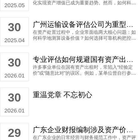
化实现资产增值已成为重要趋势。然而，如何科学
2025.05
量化专利技术的市场价值，确保交易公平性？作为
深耕资产评估领域20余年的广州无形资产评估公司
代表，业勤评估凭借严谨的评估体系与丰富的行业
广州运输设备评估公司为重型货车定价，高效推动企业资产处置
30
经验，为医疗机构提供准确度高的专利所有权评估
在资产处置过程中，企业常面临两大核心问题：如
服务。以下通过某三甲医院无形资产转让案例，看
何科学地测算设备价值？如何选择可靠机构把控交
业勤评估是如何以专业能力助力客户实现技术资产
2025.04
易风险？以下案例由专业广州运输设备评估公司
高效转化。
——业勤评估提供，看其是如何通过科学模型与市
场洞察，为资产高效变现提供关键支持。
专业评估如何规避国有资产出租风险？广州资产评估公司以某校区泳池租金评估做说明
30
许多事业单位在国有资产出租时，常陷入“经验定
价”或“随意比对”的误区。例如，某单位曾自行参照
2026.01
周边商业泳池定价，却忽略了自身场地限时开放、
附带公益教学任务等特殊约束，导致租金虚高、长
期流标；另一例中，单位未清晰评估设施现状与维
重温党章 不忘初心
30
护责任，出租后因权责不清频发纠纷，最终影响资
产效益与公共形象。这些反面案例揭示了一个核心
问题：缺乏专业、独立的租金价值评估，往往让出
2026.01
租方陷入被动。
广东企业财报编制涉及资产价值确认时，为报告结果更科学合规，必须先做资产评估！
29
在广东企业的日常经营与财务规范工作中，资产评