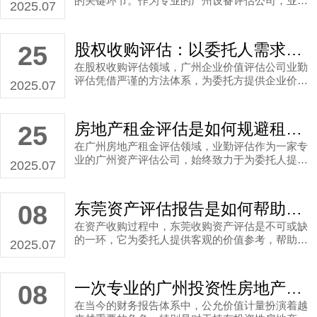
的关键环节。作为专业的广州设备评估公司，业勤
2025.07
评估凭借严谨的体系，为委托人提供可靠的市场价
值依据，帮助破解资产移交设备评估的难题。特别
是在设备移交场景中，业勤评估的科学方法能有效
股权收购评估：以委托人需求为核心，保障利益为先！
25
平衡风险与效率，避免主观偏差。当然，对于个人
在股权收购评估领域，广州企业价值评估公司业勤
进行设备移交经济行为时，找正规公司做设备价值
评估凭借严谨的方法体系，为委托方提供企业价值
评估同样有意义——它能从委托人评估目的出发，
2025.07
参考。当上市公司股东涉及股权交易时，科学的评
提供设备价值参考，防止价值争议，确保委托人权
估不仅是合规要求，更是优化决策的关键工具。本
益不受损。
文将结合广州某集团股份有限公司股东委托的股权
房地产租金评估是如何规避租赁定价风险的？广州评估公司提供专业解答！
25
收购评估案例，说明业勤评估如何在复杂交易中聚
在广州房地产租金评估领域，业勤评估作为一家专
焦委托人需求为委托方规避风险并实现目标。
业的广州资产评估公司，始终致力于为委托人提供
2025.07
科学、可靠的租金市场价值参考服务。这一过程不
仅帮助委托方优化租赁决策，还确保资产价值最大
化。今天，我们以广州市从化区温泉镇的一个房地
东莞资产评估报告是如何帮助委托人规避风险的？请看完，真的很重要
08
厂租赁实际案例为基础，探讨业勤评估是如何高效
在资产收购过程中，东莞收购资产评估是不可或缺
完成房地产租金评估并通过专业手段保障委托人利
的一环，它为委托人提供客观的价值参考，帮助规
益的。
2025.07
避投资风险。以业勤评估近期完成的东莞资产评估
报告为例，东莞投资公司拟收购深圳环保公司位于
污水处理厂的资产，委托业勤评估出具这份东莞资
一次专业的广州投资性房地产评估，从了解委托人具体需求开始
08
产评估报告，以科学确定市场价值，确保投资安
在当今的财务报告体系中，公允价值计量扮演着越
全。通过专业服务，业勤评估帮助委托人精准把握