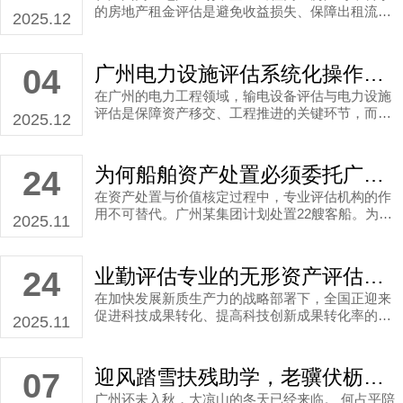
的房地产租金评估是避免收益损失、保障出租流程
2025.12
顺畅的关键，而选对熟悉本地市场的广东资产评估
公司，更能让商业房地产评估工作事半功倍。业勤
评估作为扎根广州的专业评估机构，凭借对本地商
广州电力设施评估系统化操作流程，业勤资产评估机构科学确认资产估值！
04
业地产行情的深度把握，在房地产租金评估与商业
在广州的电力工程领域，输电设备评估与电力设施
房地产评估领域积累了丰富经验，成为众多企业处
评估是保障资产移交、工程推进的关键环节，而选
理商业房产出租评估时信赖的广东资产评估公司。
2025.12
择一家专业的广州资产评估公司更是重中之重。业
勤评估作为深耕广州的资深评估机构，凭借丰富的
行业经验和规范的服务流程，在输电设备评估与电
为何船舶资产处置必须委托广州设备评估公司进行专业评估？核心目的是保障利益不受损
24
力设施评估领域树立了良好口碑，成为众多企业信
在资产处置与价值核定过程中，专业评估机构的作
赖的广州资产评估公司。
用不可替代。广州某集团计划处置22艘客船。为
2025.11
此，集团委托广州设备评估公司进行系统性评估并
出具权威报告。业勤评估作为本地专业的评估服务
机构，在此类单项资产估值中展现出其专业方法与
业勤评估专业的无形资产评估服务助力加速专利成果转化，激活新质生产力！
24
严谨流程，为委托人提供了可靠的价值依据。
在加快发展新质生产力的战略部署下，全国正迎来
促进科技成果转化、提高科技创新成果转化率的重
2025.11
要时期。作为专业广州资产评估公司，业勤评估深
刻认识到无形资产评估在推动专利成果转化中的关
键作用，通过科学的专利所有权评估为高校和科研
迎风踏雪扶残助学，老骥伏枥不忘初心 ——何占平的大凉山之行
07
机构提供价值参考，助力科技创新成果从实验室走
广州还未入秋，大凉山的冬天已经来临。 何占平陪
向大市场。