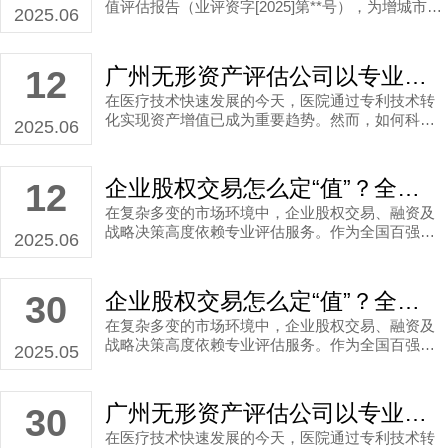
值评估报告（业评资字[2025]第**号），为增城市某
2025.06
纺织有限公司股权转让交易提供了市场价值参考依
据。
广州无形资产评估公司以专业服务破解专利所有权评估难题
12
在医疗技术快速发展的今天，医院通过专利技术转
化实现资产增值已成为重要趋势。然而，如何科学
2025.06
量化专利技术的市场价值，确保交易公平性？作为
深耕资产评估领域20余年的广州无形资产评估公司
代表，业勤评估凭借严谨的评估体系与丰富的行业
企业股权交易怎么定“值”？全国百强企业价值评估机构推动资产量化
12
经验，为医疗机构提供准确度高的专利所有权评估
在复杂多变的市场环境中，企业股权交易、融资及
服务。以下通过某三甲医院无形资产转让案例，看
战略决策高度依赖专业评估服务。作为全国百强企
业勤评估是如何以专业能力助力客户实现技术资产
2025.06
业价值评估机构代表，业勤评估凭借权威资质与丰
高效转化。
富经验，为各类企业提供高可信度的股权评估报告
出具服务。以下通过珠海某合伙企业股东权益评估
企业股权交易怎么定“值”？全国百强企业价值评估机构推动资产量化
30
案例，展现业勤评估如何以专业能力赋能企业商业
在复杂多变的市场环境中，企业股权交易、融资及
化决策，规避交易风险并实现资产价值最大化。
战略决策高度依赖专业评估服务。作为全国百强企
2025.05
业价值评估机构代表，业勤评估凭借权威资质与丰
富经验，为各类企业提供高可信度的股权评估报告
出具服务。以下通过珠海某合伙企业股东权益评估
广州无形资产评估公司以专业服务破解专利所有权评估难题
30
案例，展现业勤评估如何以专业能力赋能企业商业
在医疗技术快速发展的今天，医院通过专利技术转
化决策，规避交易风险并实现资产价值最大化。