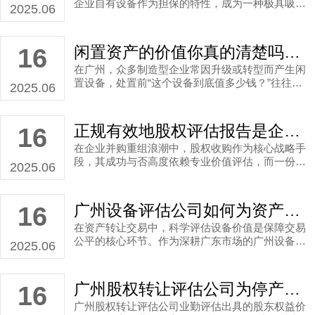
企业自有设备作为担保的特性，成为一种极具吸引
说明广州资产评估公司如何运用专业方法，以及增
2025.06
力的融资选择。然而，银行放贷的核心依据——设
资扩股股权评估在业务对接中的实际意义。
备价值的确定，绝非企业或银行单方面可以主观判
断，这必须依赖于专业的第三方机构进行“设备资产
闲置资产的价值你真的清楚吗？广州设备评估公司提供具体思路帮你“定价”
16
评估”。作为深耕评估领域多年的专业机构，业勤评
在广州，众多制造型企业常因升级或转型而产生闲
估凭借其严谨的流程和专业的判断，为企业设备抵
置设备，处置前“这个设备到底值多少钱？”往往会
押贷款提供坚实的价值基础。
2025.06
困扰着企业决策者。那么，设备资产该如何定值？
一家专业的广州设备评估公司能切实地帮到你。评
估公司能通过其丰富的设备资产评估经验，帮助企
正规有效地股权评估报告是企业股权收购的“护盾”，让利益不受损
16
业制定科学处置策略。本次我们以业勤评估参与的
在企业并购重组浪潮中，股权收购作为核心战略手
闲置设备评估案例为例，看科学的设备资产评估如
段，其成功与否高度依赖专业价值评估，而一份优
何确认资产处置价格，杜绝资产流失风险？
2025.06
质的股权评估报告则是股权收购过程中关键的参考
标准。作为全国百强企业价值评估机构，业勤评估
将以广州某集团收购柘城县**公司股权评估项目为
广州设备评估公司如何为资产转让提供价值依据，推动项目高效落地
16
案例，诠释股权评估报告在交易中的关键作用。
在资产转让交易中，科学评估设备价值是保障交易
公平的核心环节。作为深耕广东市场的广州设备评
2025.06
估公司代表，业勤评估凭借严谨的方法体系为金融
机构与企业提供专业支持。本文以某集团防爆撬装
加油装置评估为例，说明广州机器设备评估是如何
广州股权转让评估公司为停产企业股权定值，科学靠谱！
16
高效推动资产转让事项的。
广州股权转让评估公司业勤评估出具的股东权益价