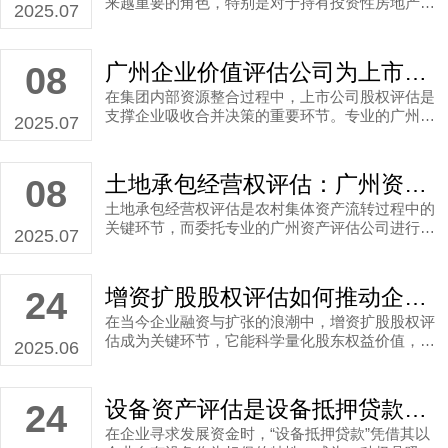
来越重要的角色，特别是对于持有投资性房地产的
资产价值，避免盲目决策导致的损失。
2025.07
企业。准确评估这些资产的价值，不仅关乎报表的
真实性，也直接影响企业的财务决策与市场形象。
这正是广州投资性房地产评估服务的核心价值所
广州企业价值评估公司为上市公司吸收合并项目提供科学价值参考
08
在。作为一家经验丰富的广州资产评估机构，业勤
在集团内部资源整合过程中，上市公司股权评估是
评估凭借严谨的流程和专业的判断，持续为委托方
支撑企业吸收合并决策的重要环节。专业的广州企
提供可靠的公允价值评估服务。
2025.07
业价值评估公司——业勤评估在此领域积累了成熟
的服务经验，他们通过科学评估标的公司股权价
值，为委托人提供关键数据支持，确保企业合并事
土地承包经营权评估：广州资产评估公司如何服务委托人科学决策
08
项顺利推进。
土地承包经营权评估是农村集体资产流转过程中的
关键环节，而委托专业的广州资产评估公司进行此
2025.07
项工作，能为委托人提供至关重要的价值参考依
据，支撑其科学决策。
增资扩股股权评估如何推动企业业务快速进行？广州资产评估公司给出专业说明
24
在当今企业融资与扩张的浪潮中，增资扩股股权评
估成为关键环节，它能科学量化股东权益价值，为
2025.06
股权合作提供可靠依据。作为广州资产评估公司的
代表，业勤评估凭借丰富的经验，为企业提供高效
服务。尤其在增资扩股领域，业勤评估通过严谨流
设备资产评估是设备抵押贷款关键一步！有效且合理地确认资产价值
24
程，帮助客户实现公平交易，降低风险。本篇文章
在企业寻求发展资金时，“设备抵押贷款”凭借其以
以广州****发展有限公司的增资扩股案例为基础，