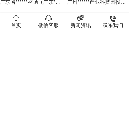
广东省******林场（广东******公园管理处）拟资产处置涉及位于广东省******林场******区的一批木材资产市场价值资产评估报告
广州******产业科技园投资管理有限公司拟进行清算涉及广州******产业科技园投资管理有限公司股东全部权益价值的资产评估报告




首页
微信客服
新闻资讯
联系我们
广东******股份有限公司拟进行股权转让涉及的广东******股份有限公司持有的汕头市******水务有限公司**%股东权益价值的资产评估报告
广州市从化区**镇人民政府拟出租房地产涉及的位于广州市从化**镇**区二期四区七幢101房、102房的2处商业、综合（餐饮除外）用途房地产首年月租金市场价值资产评估报告