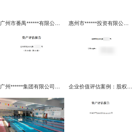
广州市番禺******有限公司拟公开出租涉及的位于广州市番禺区**街****路**号**幢**铺等2处可出租面积合计为**㎡的商业、工业用途房地产首年月租金市场价值资产评估报告
惠州市******投资有限公司拟资产划转涉及位于博罗县**镇**大道**号****花园的288处房地产市场价值资产评估报告
广州******集团有限公司拟股权收购涉及广州******投资有限公司的股东全部权益价值的资产评估报告
企业价值评估案例：股权转让股东全部权益价值评