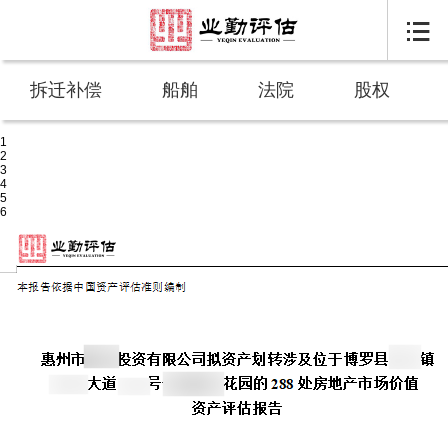

拆迁补偿
船舶
法院
股权
1
2
3
4
5
6