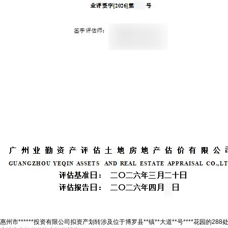
惠州市******投资有限公司拟资产划转涉及位于博罗县**镇**大道**号****花园的288