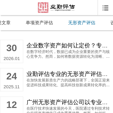

类文章
单项资产评估
无形资产评估
企业数字资产如何让定价？专业数据资产评估机构结合专业理论高效确认
30
在数字经济时代，数据已成为企业重要的资产与核
心竞争力。然而，如何将数据资源转化为清晰、可
2026.01
信的市场价值，往往是企业在对外合作、融资或内
部管理时面临的难题。此时，一份由专业机构出具
的数据资产评估报告，便成为衡量与确认数据资产
业勤评估专业的无形资产评估服务助力加速专利成果转化，激活新质生产力！
24
价值的关键凭证。作为深耕此领域的专业服务机
在加快发展新质生产力的战略部署下，全国正迎来
构，业勤评估认为，进行科学、规范的资产评估，
促进科技成果转化、提高科技创新成果转化率的重
尤其是寻求一家经验丰富的广州资产评估机构的帮
2025.11
要时期。作为专业广州资产评估公司，业勤评估深
助，对于企业盘活数据资产、支撑商业决策具有不
刻认识到无形资产评估在推动专利成果转化中的关
可替代的作用。
键作用，通过科学的专利所有权评估为高校和科研
广州无形资产评估公司以专业服务破解专利所有权评估难题
12
机构提供价值参考，助力科技创新成果从实验室走
在医疗技术快速发展的今天，医院通过专利技术转
向大市场。