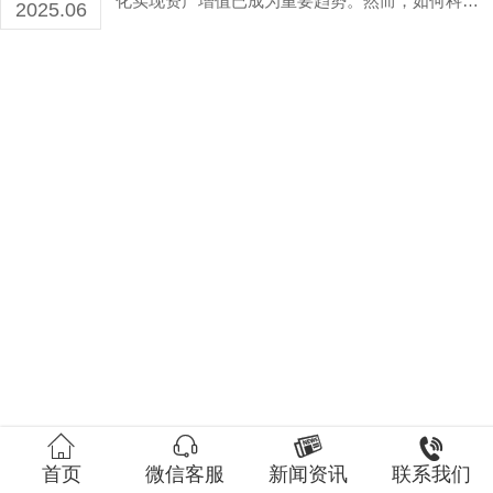
化实现资产增值已成为重要趋势。然而，如何科学
2025.06
量化专利技术的市场价值，确保交易公平性？作为
深耕资产评估领域20余年的广州无形资产评估公司
代表，业勤评估凭借严谨的评估体系与丰富的行业
经验，为医疗机构提供准确度高的专利所有权评估
服务。以下通过某三甲医院无形资产转让案例，看
业勤评估是如何以专业能力助力客户实现技术资产
高效转化。




首页
微信客服
新闻资讯
联系我们