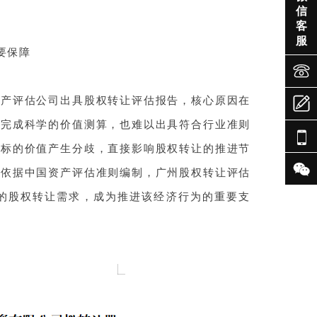
信
客
服
要保障


资产评估公司出具股权转让评估报告，核心原因在
法完成科学的价值测算，也难以出具符合行业准则

对标的价值产生分歧，直接影响股权转让的推进节

仅依据中国资产评估准则编制，
广州股权转让评估
的股权转让需求，成为推进该经济行为的重要支