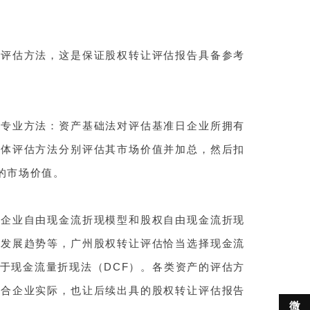
的评估方法，这是保证股权转让评估报告具备参考
种专业方法：资产基础法
对评估基准日企业所拥有
具体评估方法分别评估其市场价值并加总，然后扣
的市场价值。
括企业自由现金流折现模型和股权自由现金流折现
的发展趋势等，
广州股权转让评估
恰当选择现金流
于现金流量折现法（DCF）。
各类资产的评估方
贴合企业实际，也让后续出具的股权转让评估报告

微