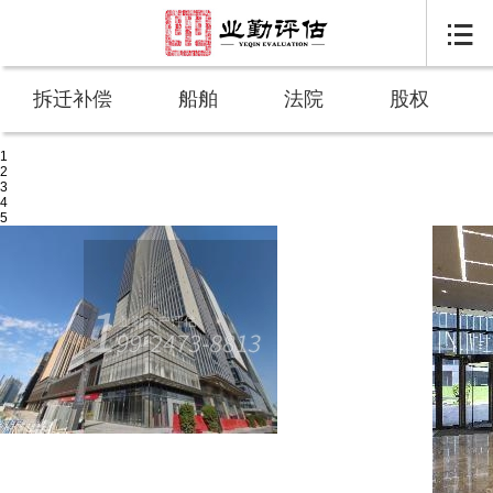

拆迁补偿
船舶
法院
股权
1
2
3
4
5