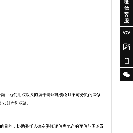

微
信
客
服




额土地使用权以及附属于房屋建筑物且不可分割的装修、
其它财产和权益。
的目的，协助委托人确定委托评估房地产的评估范围以及