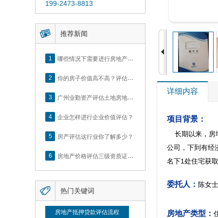
199-2473-8813

推荐新闻
1
哪些情况下需要进行房地产评估？
2
你的房子价值高不高？评估这5个方面就知道了
详细内容
3
广州业勤资产评估土地房地产估价有限公司网站正式上线！
4
企业怎样进行企业价值评估？
项目背景：
长期以来，房地
5
房产评估这行业你了解多少？
公司，下到有经
6
房地产价格评估三级资质证书申办？你了解么？
名下1处住宅获
委托人：
陈女

热门关键词
房地产抵押贷款评估流程
房地产类型：