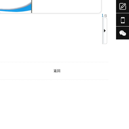

1
/1


返回