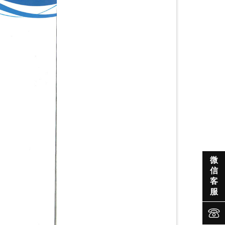

微
信
客
服
